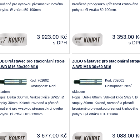
roušené pro vysokou přesnost kruhového
broušené pro vysokou přesnost kruhového
ohybu. Ø vrtáku 50-100mm.
pohybu. Ø vrtáku 50-100mm.
3 923.00 Kč
3 353.00 K
s DPH
s DP
OBO Nástavec pro stacionární stroje
ZOBO Nástavec pro stacionární stroje
-WD M16 30x300 M16
A-WD M16 30x60 M16
Kód: 762602
Kód: 762601
Dostupnost:
Není
Dostupnost:
Není
kladem
skladem
opis: Délka 300mm. Velikost klíče SW27. Ø
Popis: Délka 60mm. Velikost klíče SW27. Ø
topky 30mm. Kalené, rovnané a přesně
stopky 30mm. Kalené, rovnané a přesně
roušené pro vysokou přesnost kruhového
broušené pro vysokou přesnost kruhového
ohybu. Ø vrtáku 101-130mm.
pohybu. Ø vrtáku 101-130mm.
3 677.00 Kč
3 088.00 K