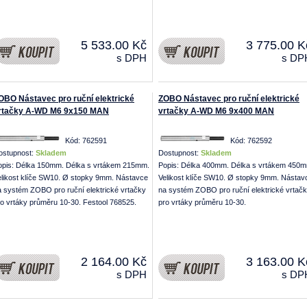
5 533.00 Kč
3 775.00 K
s DPH
s DP
OBO Nástavec pro ruční elektrické
ZOBO Nástavec pro ruční elektrické
rtačky A-WD M6 9x150 MAN
vrtačky A-WD M6 9x400 MAN
Kód: 762591
Kód: 762592
ostupnost:
Skladem
Dostupnost:
Skladem
opis: Délka 150mm. Délka s vrtákem 215mm.
Popis: Délka 400mm. Délka s vrtákem 450
elikost klíče SW10. Ø stopky 9mm. Nástavce
Velikost klíče SW10. Ø stopky 9mm. Nástav
a systém ZOBO pro ruční elektrické vrtačky
na systém ZOBO pro ruční elektrické vrtač
ro vrtáky průměru 10-30. Festool 768525.
pro vrtáky průměru 10-30.
2 164.00 Kč
3 163.00 K
s DPH
s DP