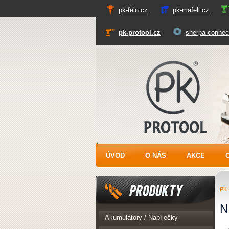
pk-fein.cz
pk-mafell.cz
pk-protool.cz
sherpa-connec
PK Protool
ÚVOD
O NÁS
AKCE
PK 
N
Produkty
Akumulátory / Nabíječky