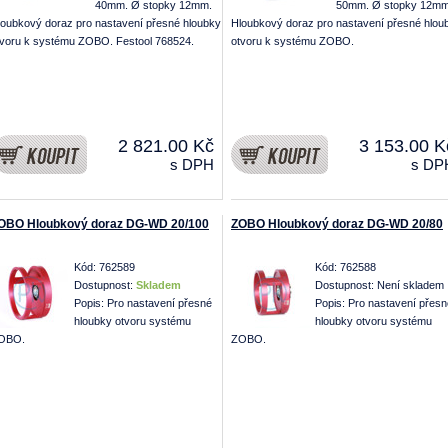
40mm. Ø stopky 12mm.
50mm. Ø stopky 12mm
loubkový doraz pro nastavení přesné hloubky
Hloubkový doraz pro nastavení přesné hlou
tvoru k systému ZOBO. Festool 768524.
otvoru k systému ZOBO.
2 821.00 Kč
3 153.00 K
s DPH
s DP
OBO Hloubkový doraz DG-WD 20/100
ZOBO Hloubkový doraz DG-WD 20/80
Kód: 762589
Kód: 762588
Dostupnost:
Skladem
Dostupnost:
Není skladem
Popis: Pro nastavení přesné
Popis: Pro nastavení přesn
hloubky otvoru systému
hloubky otvoru systému
OBO.
ZOBO.