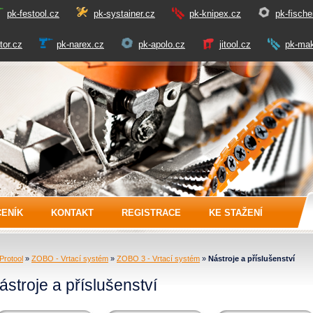
pk-festool.cz
pk-systainer.cz
pk-knipex.cz
pk-fische
tor.cz
pk-narex.cz
pk-apolo.cz
jitool.cz
pk-mak
CENÍK
KONTAKT
REGISTRACE
KE STAŽENÍ
Protool
»
ZOBO - Vrtací systém
»
ZOBO 3 - Vrtací systém
»
Nástroje a příslušenství
ástroje a příslušenství