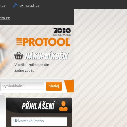
r.cz
pk-naradi.cz
ita.cz
V košíku zatím nemáte
žádné zboží.
Přihlášení