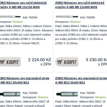
OBO Nástavec pro ruční elektrické
ZOBO Nástavec pro ruční elektrické
rtačky A-WD M8 12x150 MAN
vrtačky A-WD M8 12x400 MAN
Kód: 762594
Kód: 762595
ostupnost:
Skladem
Dostupnost:
Skladem
opis: Délka 150mm. Délka s vrtákem 215mm.
Popis: Délka 400mm. Délka s vrtákem 450
elikost klíče SW14. Ø stopky 12mm. Nástavce
Velikost klíče SW14. Ø stopky 12mm. Násta
a systém ZOBO pro ruční elektrické vrtačky
na systém ZOBO pro ruční elektrické vrtač
ro vrtáky průměru ZOBO 2: 31-65mm a
pro vrtáky průměru ZOBO 2: 31-65mm a
OBO 3: 31-50mm. Festool 768137.
ZOBO 3: 31-50mm.
2 224.00 Kč
3 230.00 K
s DPH
s DP
OBO Nástavec pro stacionární stroje
ZOBO Nástavec pro stacionární stroje
-WD M12 20x450 M12
A-WD M12 20x60 M12
Kód: 762600
Kód: 762599
Dostupnost:
Skladem
Dostupnost:
Skladem
opis: Délka 300mm. Velikost klíče SW17. Ø
Popis: Délka 60mm. Velikost klíče SW17. Ø
topky 20mm. Kalené, rovnané a přesně
stopky 20mm. Kalené, rovnané a přesně