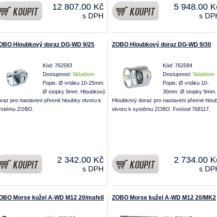
12 807.00 Kč
5 948.00 K
s DPH
s DP
OBO Hloubkový doraz DG-WD 9/25
ZOBO Hloubkový doraz DG-WD 9/30
Kód: 762583
Kód: 762584
Dostupnost:
Skladem
Dostupnost:
Skladem
Popis: Ø vrtáku 10-25mm.
Popis: Ø vrtáku 10-
Ø stopky 9mm. Hloubkový
30mm. Ø stopky 9mm.
oraz pro nastavení přesné hloubky otvoru k
Hloubkový doraz pro nastavení přesné hlou
zu
ystému ZOBO.
otvoru k systému ZOBO. Festool 768117.
2 342.00 Kč
2 734.00 K
s DPH
s DP
OBO Morse kužel A-WD M12 20/mafell
ZOBO Morse kužel A-WD M12 20/MK2