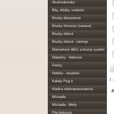
Akušroubováky
Bity, držáky, unašeče
Brusky diamantové
Brusky frézovací (sanace)
Brusky úhlové
Brusky úhlové - nástroje
Diamantový dělící a brusný systém
Dlabačky - řetězové
Frézky
Hoblíky - tesařské
1
Kabely Plug it
Kladiva elektropneumatická
Z
Míchadla
Míchadla - Metly
Pila řetězová