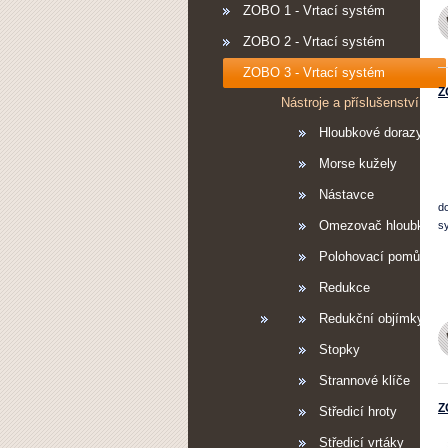
ZOBO 1 - Vrtací systém
ZOBO 2 - Vrtací systém
ZOBO 3 - Vrtací systém
Z
Nástroje a příslušenství
Hloubkové dorazy
Morse kužely
Nástavce
d
Omezovač hloubky ře
s
Polohovací pomůcka
Redukce
Redukční objímky
Stopky
Strannové klíče
Z
Středicí hroty
Středicí vrtáky