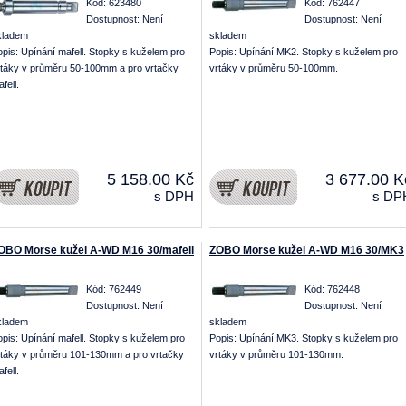
Kód: 623480
Kód: 762447
Dostupnost:
Není
Dostupnost:
Není
kladem
skladem
pis: Upínání mafell. Stopky s kuželem pro
Popis: Upínání MK2. Stopky s kuželem pro
rtáky v průměru 50-100mm a pro vrtačky
vrtáky v průměru 50-100mm.
fell.
5 158.00 Kč
3 677.00 K
s DPH
s DP
OBO Morse kužel A-WD M16 30/mafell
ZOBO Morse kužel A-WD M16 30/MK3
Kód: 762449
Kód: 762448
Dostupnost:
Není
Dostupnost:
Není
kladem
skladem
pis: Upínání mafell. Stopky s kuželem pro
Popis: Upínání MK3. Stopky s kuželem pro
rtáky v průměru 101-130mm a pro vrtačky
vrtáky v průměru 101-130mm.
fell.