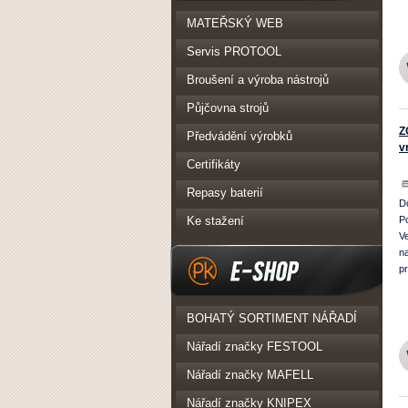
PK Realizace
MATEŘSKÝ WEB
Servis PROTOOL
Broušení a výroba nástrojů
Půjčovna strojů
Z
Předvádění výrobků
v
Certifikáty
Repasy baterií
D
Ke stažení
P
V
n
p
eshop
BOHATÝ SORTIMENT NÁŘADÍ
Nářadí značky FESTOOL
Nářadí značky MAFELL
Nářadí značky KNIPEX