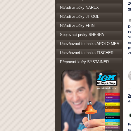
Z
Nářadí značky NAREX
v
Nářadí značky JITOOL
Nářadí značky FEIN
D
P
Spojovací prvky SHERPA
V
n
Upevňovací technika APOLO MEA
p
Upevňovací technika FISCHER
Z
Přepravní kufry SYSTAINER
Z
A
P
s