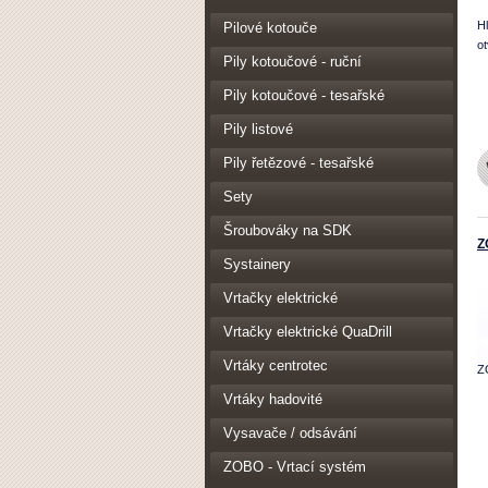
H
Pilové kotouče
o
Pily kotoučové - ruční
Pily kotoučové - tesařské
Pily listové
Pily řetězové - tesařské
Sety
Šroubováky na SDK
Z
Systainery
Vrtačky elektrické
Vrtačky elektrické QuaDrill
Vrtáky centrotec
Z
Vrtáky hadovité
Vysavače / odsávání
ZOBO - Vrtací systém