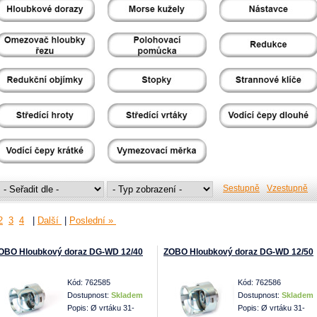
Sestupně
Vzestupně
2
3
4
|
Další
|
Poslední »
OBO Hloubkový doraz DG-WD 12/40
ZOBO Hloubkový doraz DG-WD 12/50
Kód: 762585
Kód: 762586
Dostupnost:
Skladem
Dostupnost:
Skladem
Popis: Ø vrtáku 31-
Popis: Ø vrtáku 31-