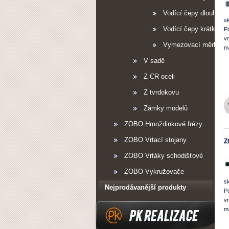
Vodící čepy dlouhé
s
Vodící čepy krátké
Po
v
Vymezovací měrka
ma
V sadě
Z CR oceli
Z tvrdokovu
Zámky modelů
ZOBO Hmoždinkové frézy
ZOBO Vrtací stojany
Z
ZOBO Vrtáky schodišťové
ZOBO Vykružovače
s
Nejprodávanější produkty
Po
v
ma