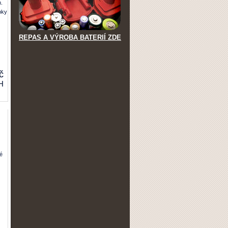
.
bky
REPAS A VÝROBA BATERIÍ ZDE
č
H
é