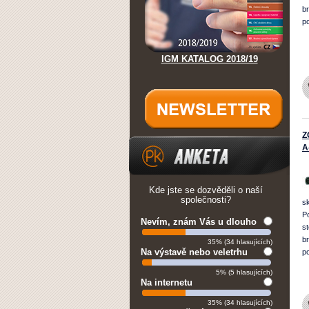
b
p
IGM KATALOG 2018/19
Z
A
Kde jste se dozvěděli o naší
společnosti?
s
P
Nevím, znám Vás u dlouho
s
b
35% (34 hlasujících)
Na výstavě nebo veletrhu
p
5% (5 hlasujících)
Na internetu
35% (34 hlasujících)