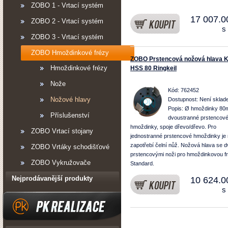
ZOBO 1 - Vrtací systém
17 007.0
ZOBO 2 - Vrtací systém
s
ZOBO 3 - Vrtací systém
ZOBO Hmoždinkové frézy
ZOBO Prstencová nožová hlava 
Hmoždinkové frézy
HSS 80 Ringkeil
Nože
Kód: 762452
Nožové hlavy
Dostupnost:
Není sklad
Popis: Ø hmoždinky 80
Příslušenství
dvoustranné prstencov
hmoždinky, spoje dřevo/dřevo. Pro
ZOBO Vrtací stojany
jednostranné prstencové hmoždinky je
zapotřebí čelní nůž. Nožová hlava se 
ZOBO Vrtáky schodišťové
prstencovými noži pro hmoždinkovou f
ZOBO Vykružovače
Standard.
Nejprodávanější produkty
10 624.0
s