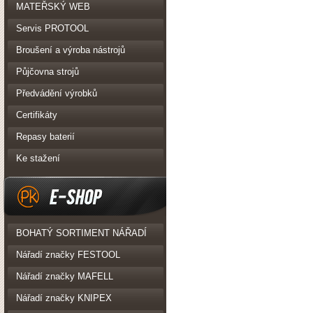
PK Realizace
MATEŘSKÝ WEB
Servis PROTOOL
Broušení a výroba nástrojů
Půjčovna strojů
Předvádění výrobků
Certifikáty
Repasy baterií
Ke stažení
eshop
BOHATÝ SORTIMENT NÁŘADÍ
Nářadí značky FESTOOL
Nářadí značky MAFELL
Nářadí značky KNIPEX