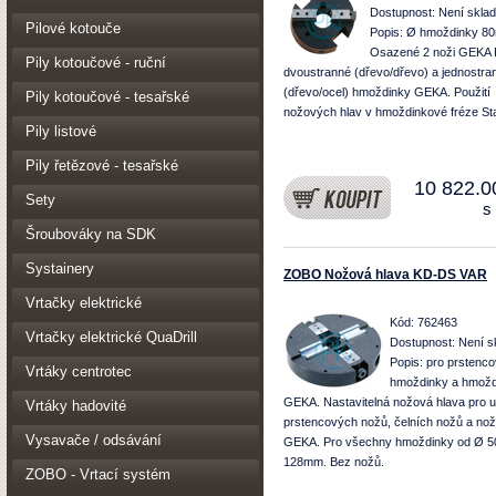
Dostupnost:
Není skla
Pilové kotouče
Popis: Ø hmoždinky 8
Osazené 2 noži GEKA 
Pily kotoučové - ruční
dvoustranné (dřevo/dřevo) a jednostra
(dřevo/ocel) hmoždinky GEKA. Použití
Pily kotoučové - tesařské
nožových hlav v hmoždinkové fréze St
Pily listové
Pily řetězové - tesařské
10 822.0
Sety
s
Šroubováky na SDK
Systainery
ZOBO Nožová hlava KD-DS VAR
Vrtačky elektrické
Kód: 762463
Vrtačky elektrické QuaDrill
Dostupnost:
Není s
Popis: pro prstenc
Vrtáky centrotec
hmoždinky a hmožd
GEKA. Nastavitelná nožová hlava pro u
Vrtáky hadovité
prstencových nožů, čelních nožů a no
Vysavače / odsávání
GEKA. Pro všechny hmoždinky od Ø 5
128mm. Bez nožů.
ZOBO - Vrtací systém