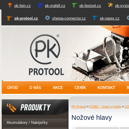
pk-fein.cz
pk-mafell.cz
pk-festool.cz
pk-systa
pk-protool.cz
sherpa-connector.cz
pk-narex.cz
PK Protool
ÚVOD
O NÁS
AKCE
CENÍK
KONTAKT
PK Protool
»
ZOBO - Vrtací systém
»
ZO
Nožové hlavy
Produkty
Akumulátory / Nabíječky