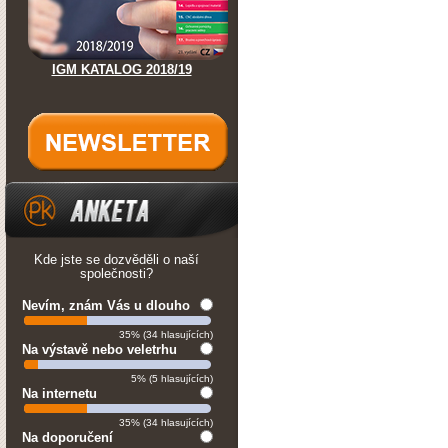
IGM KATALOG 2018/19
Kde jste se dozvěděli o naší
společnosti?
Nevím, znám Vás u dlouho
35% (34 hlasujících)
Na výstavě nebo veletrhu
5% (5 hlasujících)
Na internetu
35% (34 hlasujících)
Na doporučení