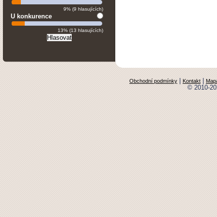
9% (9 hlasujících)
U konkurence
13% (13 hlasujících)
|
|
Obchodní podmínky
Kontakt
Mapa
© 2010-20