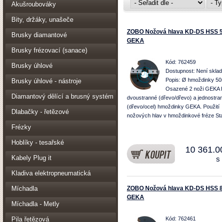
Akušroubováky
Bity, držáky, unašeče
ZOBO Nožová hlava KD-DS HSS 
Brusky diamantové
GEKA
Brusky frézovací (sanace)
Kód: 762459
Brusky úhlové
Dostupnost:
Není skla
Popis: Ø hmoždinky 5
Brusky úhlové - nástroje
Osazené 2 noži GEKA 
Diamantový dělící a brusný systém
dvoustranné (dřevo/dřevo) a jednostra
(dřevo/ocel) hmoždinky GEKA. Použití
Dlabačky - řetězové
nožových hlav v hmoždinkové fréze St
Frézky
Hoblíky - tesařské
10 361.0
Kabely Plug it
s
Kladiva elektropneumatická
Míchadla
ZOBO Nožová hlava KD-DS HSS 
GEKA
Míchadla - Metly
Pila řetězová
Kód: 762461