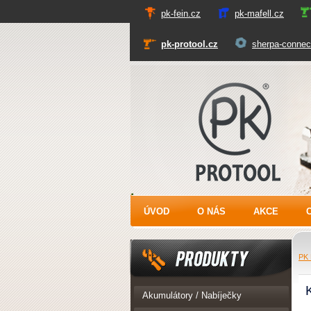
pk-fein.cz
pk-mafell.cz
pk-protool.cz
sherpa-connec
PK Protool
ÚVOD
O NÁS
AKCE
PK 
Produkty
Akumulátory / Nabíječky