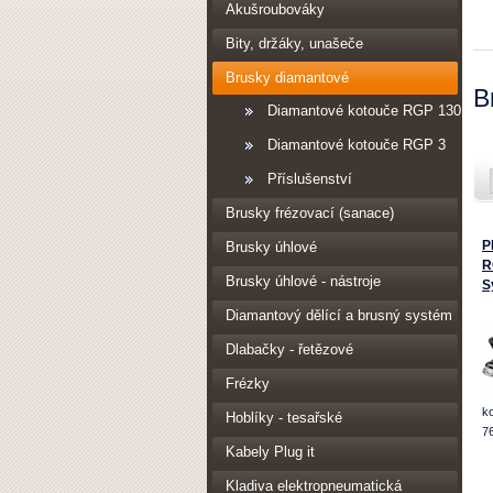
Akušroubováky
Bity, držáky, unašeče
Brusky diamantové
B
Diamantové kotouče RGP 130
Diamantové kotouče RGP 3
Příslušenství
Brusky frézovací (sanace)
P
Brusky úhlové
R
Brusky úhlové - nástroje
S
Diamantový dělící a brusný systém
Dlabačky - řetězové
Frézky
k
Hoblíky - tesařské
7
Kabely Plug it
Kladiva elektropneumatická