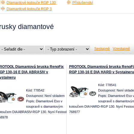
Diamantové kotouče RGP 130
Příslušenství
Diamantové kotouče RGP 3
rusky diamantové
Sestupně
Vzestupně
ROTOOL Diamantová bruska RenoFix
PROTOOL Diamantová bruska RenoFi
GP 130-16 E DIA ABRASIV v
RGP 130-16 E DIA HARD v Systaineru
ystaineru
Kód: 778541
Kód: 778542
Dostupnost:
Není sklad
Dostupnost:
Není skladem
Popis: Diamantové Eso 
Popis: Diamantové Eso v
soupravě s diamantový
soupravě s diamantovým
kotoučem DIA HARD-RGP 130. Nyní Festoo
otoučem DIA ABRASIV-RGP 130. Nyní Festool
768977
68978