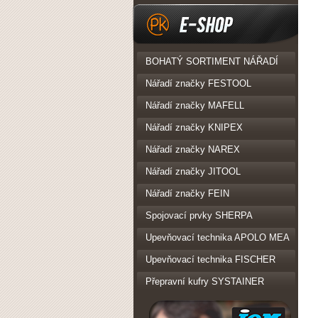
eshop
BOHATÝ SORTIMENT NÁŘADÍ
Nářadí značky FESTOOL
Nářadí značky MAFELL
Nářadí značky KNIPEX
Nářadí značky NAREX
Nářadí značky JITOOL
Nářadí značky FEIN
Spojovací prvky SHERPA
Upevňovací technika APOLO MEA
Upevňovací technika FISCHER
Přepravní kufry SYSTAINER