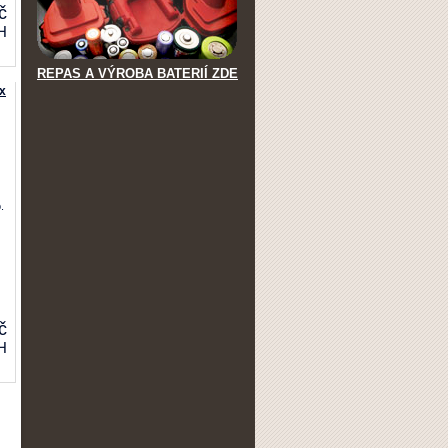
č
H
REPAS A VÝROBA BATERIÍ ZDE
x
.
č
H