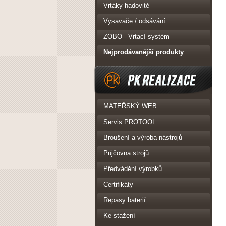
Vrtáky hadovité
Vysavače / odsávání
ZOBO - Vrtací systém
Nejprodávanější produkty
PK Realizace
MATEŘSKÝ WEB
Servis PROTOOL
Broušení a výroba nástrojů
Půjčovna strojů
Předvádění výrobků
Certifikáty
Repasy baterií
Ke stažení