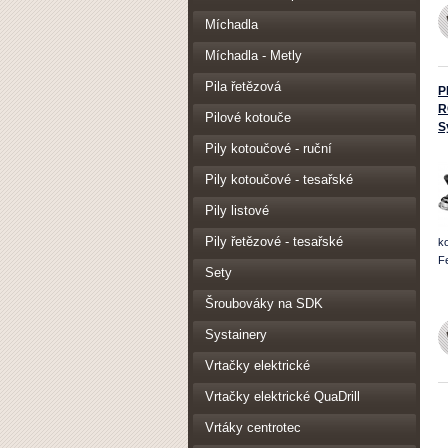
Míchadla
Míchadla - Metly
Pila řetězová
P
R
Pilové kotouče
S
Pily kotoučové - ruční
Pily kotoučové - tesařské
Pily listové
Pily řetězové - tesařské
k
F
Sety
Šroubováky na SDK
Systainery
Vrtačky elektrické
Vrtačky elektrické QuaDrill
Vrtáky centrotec