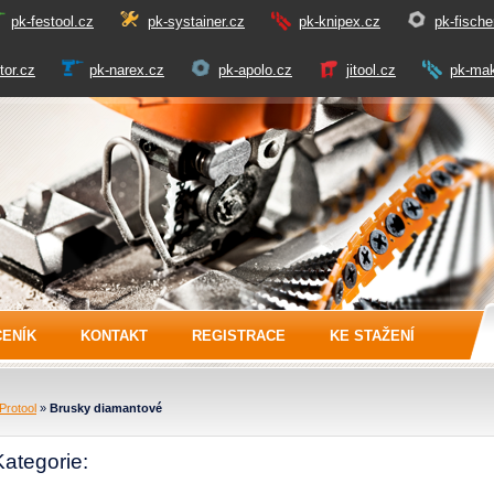
pk-festool.cz
pk-systainer.cz
pk-knipex.cz
pk-fische
tor.cz
pk-narex.cz
pk-apolo.cz
jitool.cz
pk-mak
CENÍK
KONTAKT
REGISTRACE
KE STAŽENÍ
Protool
»
Brusky diamantové
Kategorie: