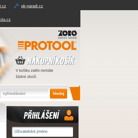
r.cz
pk-naradi.cz
ita.cz
V košíku zatím nemáte
žádné zboží.
Přihlášení