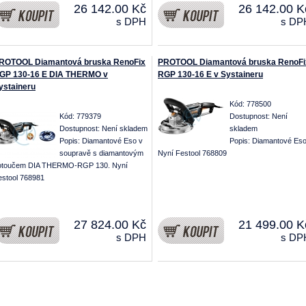
26 142.00 Kč
26 142.00 K
s DPH
s DP
ROTOOL Diamantová bruska RenoFix
PROTOOL Diamantová bruska RenoFi
GP 130-16 E DIA THERMO v
RGP 130-16 E v Systaineru
ystaineru
Kód: 778500
Kód: 779379
Dostupnost:
Není
Dostupnost:
Není skladem
skladem
Popis: Diamantové Eso v
Popis: Diamantové Eso
soupravě s diamantovým
Nyní Festool 768809
otoučem DIA THERMO-RGP 130. Nyní
estool 768981
27 824.00 Kč
21 499.00 K
s DPH
s DP