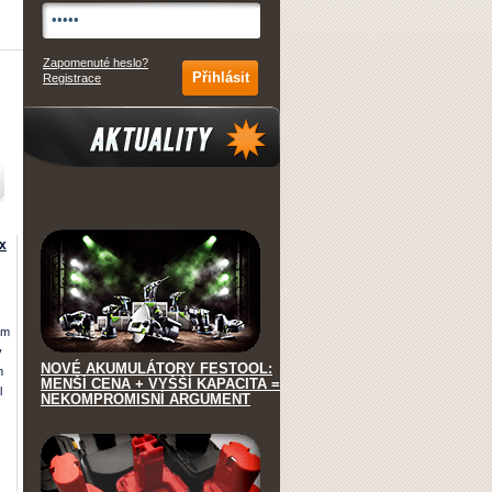
Zapomenuté heslo?
Registrace
Aktuality
x
em
v
NOVÉ AKUMULÁTORY FESTOOL:
m
MENŠÍ CENA + VYŠŠÍ KAPACITA =
l
NEKOMPROMISNÍ ARGUMENT