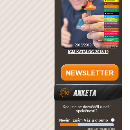
IGM KATALOG 2018/19
Kde jste se dozvěděli o naší
společnosti?
Nevím, znám Vás u dlouho
35% (34 hlasujících)