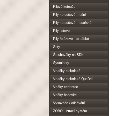
Pilové kotouče
Pily kotoučové - ruční
Pily kotoučové - tesařské
Pily listové
Pily řetězové - tesařské
Sety
Šroubováky na SDK
Systainery
Vrtačky elektrické
Vrtačky elektrické QuaDrill
Vrtáky centrotec
Vrtáky hadovité
Vysavače / odsávání
ZOBO - Vrtací systém