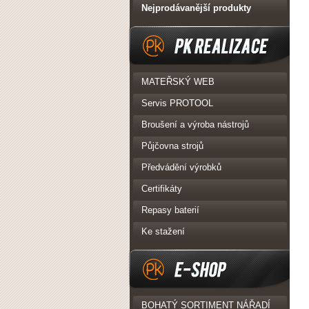
Nejprodávanější produkty
PK Realizace
MATEŘSKÝ WEB
Servis PROTOOL
Broušení a výroba nástrojů
Půjčovna strojů
Předvádění výrobků
Certifikáty
Repasy baterií
Ke stažení
eshop
BOHATÝ SORTIMENT NÁŘADÍ