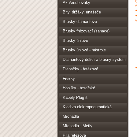
Akušroubováky
Bity, držáky, unašeče
Brusky diamantové
Brusky frézovací (sanace)
Brusky úhlové
Brusky úhlové - nástroje
Diamantový dělící a brusný systém
Dlabačky - řetězové
Frézky
Hoblíky - tesařské
Kabely Plug it
Kladiva elektropneumatická
Míchadla
Míchadla - Metly
Pila řetězová