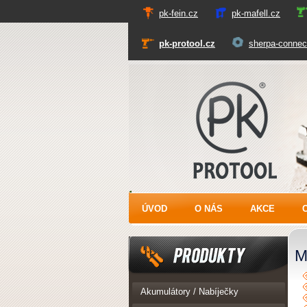
pk-fein.cz
pk-mafell.cz
pk-protool.cz
sherpa-connec
PK Protool
ÚVOD
O NÁS
AKCE
M
Produkty
Akumulátory / Nabíječky