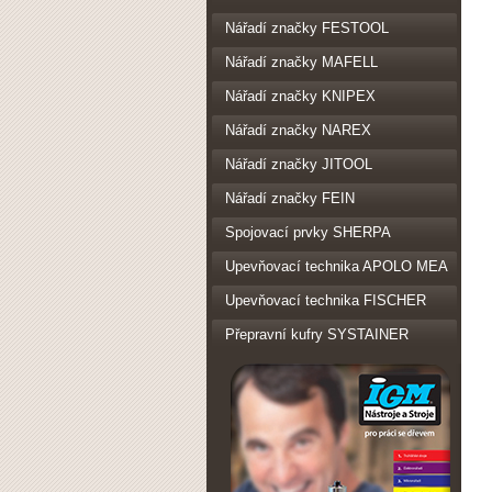
Nářadí značky FESTOOL
Nářadí značky MAFELL
Nářadí značky KNIPEX
Nářadí značky NAREX
Nářadí značky JITOOL
Nářadí značky FEIN
Spojovací prvky SHERPA
Upevňovací technika APOLO MEA
Upevňovací technika FISCHER
Přepravní kufry SYSTAINER