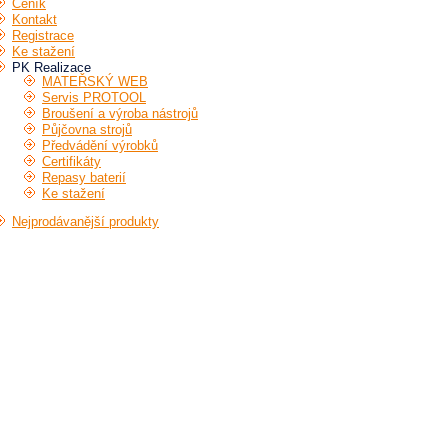
Ceník
Kontakt
Registrace
Ke stažení
PK Realizace
MATEŘSKÝ WEB
Servis PROTOOL
Broušení a výroba nástrojů
Půjčovna strojů
Předvádění výrobků
Certifikáty
Repasy baterií
Ke stažení
Nejprodávanější produkty