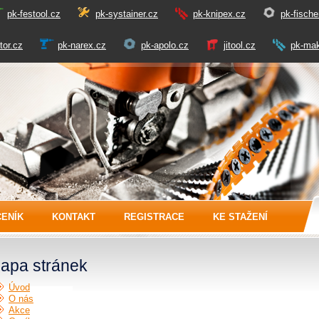
pk-festool.cz
pk-systainer.cz
pk-knipex.cz
pk-fische
tor.cz
pk-narex.cz
pk-apolo.cz
jitool.cz
pk-mak
CENÍK
KONTAKT
REGISTRACE
KE STAŽENÍ
apa stránek
Úvod
O nás
Akce