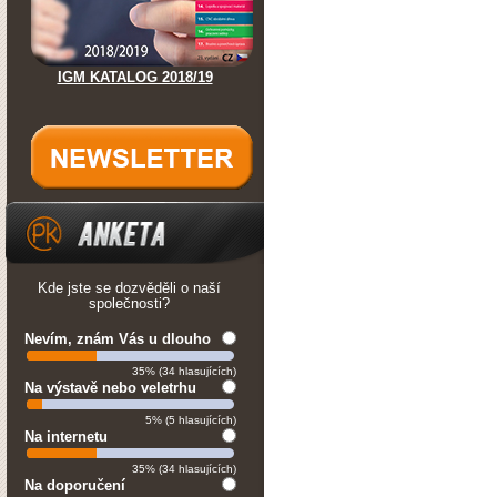
IGM KATALOG 2018/19
Kde jste se dozvěděli o naší
společnosti?
Nevím, znám Vás u dlouho
35% (34 hlasujících)
Na výstavě nebo veletrhu
5% (5 hlasujících)
Na internetu
35% (34 hlasujících)
Na doporučení