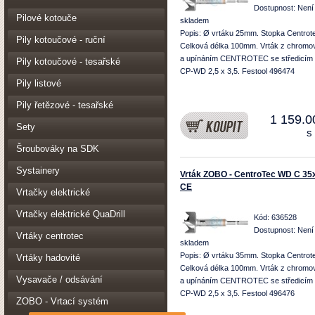
Dostupnost:
Není
Pilové kotouče
skladem
Popis: Ø vrtáku 25mm. Stopka Centrot
Pily kotoučové - ruční
Celková délka 100mm. Vrták z chromov
a upínáním CENTROTEC se středicím
Pily kotoučové - tesařské
CP-WD 2,5 x 3,5. Festool 496474
Pily listové
Pily řetězové - tesařské
1 159.0
Sety
s
Šroubováky na SDK
Systainery
Vrták ZOBO - CentroTec WD C 35
CE
Vrtačky elektrické
Vrtačky elektrické QuaDrill
Kód: 636528
Dostupnost:
Není
Vrtáky centrotec
skladem
Popis: Ø vrtáku 35mm. Stopka Centrot
Vrtáky hadovité
Celková délka 100mm. Vrták z chromov
Vysavače / odsávání
a upínáním CENTROTEC se středicím
CP-WD 2,5 x 3,5. Festool 496476
ZOBO - Vrtací systém