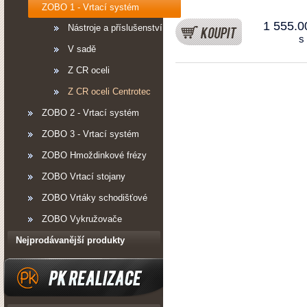
ZOBO 1 - Vrtací systém
1 555.0
Nástroje a příslušenství
s
V sadě
Z CR oceli
Z CR oceli Centrotec
ZOBO 2 - Vrtací systém
ZOBO 3 - Vrtací systém
ZOBO Hmoždinkové frézy
ZOBO Vrtací stojany
ZOBO Vrtáky schodišťové
ZOBO Vykružovače
Nejprodávanější produkty