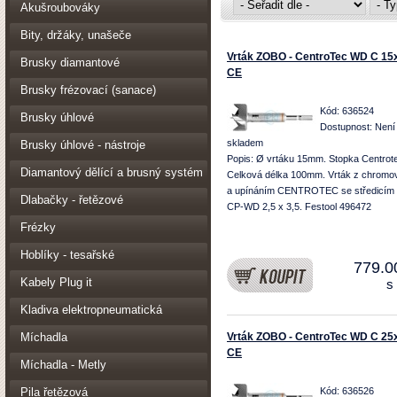
Akušroubováky
Bity, držáky, unašeče
Vrták ZOBO - CentroTec WD C 15
Brusky diamantové
CE
Brusky frézovací (sanace)
Kód: 636524
Brusky úhlové
Dostupnost:
Není
skladem
Brusky úhlové - nástroje
Popis: Ø vrtáku 15mm. Stopka Centrot
Diamantový dělící a brusný systém
Celková délka 100mm. Vrták z chromov
a upínáním CENTROTEC se středicím
Dlabačky - řetězové
CP-WD 2,5 x 3,5. Festool 496472
Frézky
Hoblíky - tesařské
779.0
Kabely Plug it
s
Kladiva elektropneumatická
Míchadla
Vrták ZOBO - CentroTec WD C 25
CE
Míchadla - Metly
Pila řetězová
Kód: 636526