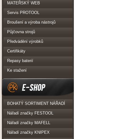
PK Realizace
MATEŘSKÝ WEB
Servis PROTOOL
Broušení a výroba nástrojů
Půjčovna strojů
Předvádění výrobků
Certifikáty
Repasy baterií
Ke stažení
eshop
BOHATÝ SORTIMENT NÁŘADÍ
Nářadí značky FESTOOL
Nářadí značky MAFELL
Nářadí značky KNIPEX