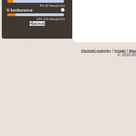
9% (9 hlasujících)
U konkurence
13% (13 hlasujících)
|
|
Obchodní podmínky
Kontakt
Mapa
© 2010-20