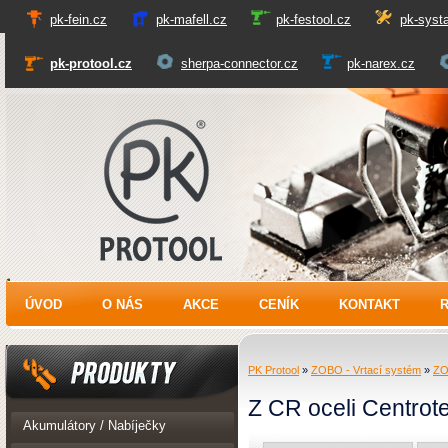
pk-fein.cz
pk-mafell.cz
pk-festool.cz
pk-systa
pk-protool.cz
sherpa-connector.cz
pk-narex.cz
PK Protool
ÚVOD
O NÁS
AKCE
CENÍK
KONTAKT
PK Protool
»
ZOBO - Vrtací systém
»
ZO
Z CR oceli Centrot
Produkty
Akumulátory / Nabíječky