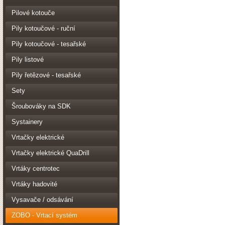
Pilové kotouče
Pily kotoučové - ruční
Pily kotoučové - tesařské
Pily listové
Pily řetězové - tesařské
Sety
Šroubováky na SDK
Systainery
Vrtačky elektrické
Vrtačky elektrické QuaDrill
Vrtáky centrotec
Vrtáky hadovité
Vysavače / odsávání
ZOBO - Vrtací systém