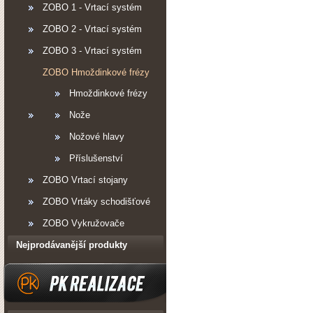
ZOBO 1 - Vrtací systém
ZOBO 2 - Vrtací systém
ZOBO 3 - Vrtací systém
ZOBO Hmoždinkové frézy
Hmoždinkové frézy
Nože
Nožové hlavy
Příslušenství
ZOBO Vrtací stojany
ZOBO Vrtáky schodišťové
ZOBO Vykružovače
Nejprodávanější produkty