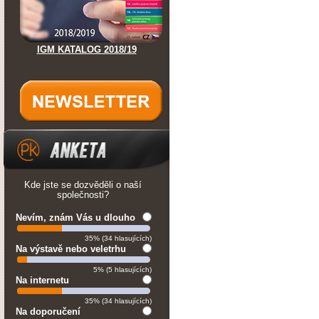
IGM KATALOG 2018/19
Kde jste se dozvěděli o naší
společnosti?
Nevím, znám Vás u dlouho
35% (34 hlasujících)
Na výstavě nebo veletrhu
5% (5 hlasujících)
Na internetu
35% (34 hlasujících)
Na doporučení