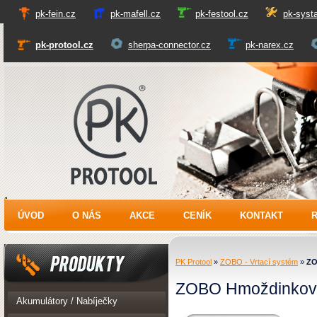
pk-fein.cz
pk-mafell.cz
pk-festool.cz
pk-systa
pk-protool.cz
sherpa-connector.cz
pk-narex.cz
PK Protool
ÚVOD
O NÁS
AKCE
CENÍK
KONTAKT
PK Protool
»
ZOBO - Vrtací systém
»
ZO
ZOBO Hmoždinkové
Produkty
Akumulátory / Nabíječky