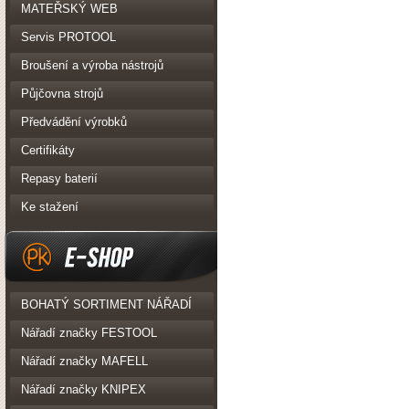
PK Realizace
MATEŘSKÝ WEB
Servis PROTOOL
Broušení a výroba nástrojů
Půjčovna strojů
Předvádění výrobků
Certifikáty
Repasy baterií
Ke stažení
eshop
BOHATÝ SORTIMENT NÁŘADÍ
Nářadí značky FESTOOL
Nářadí značky MAFELL
Nářadí značky KNIPEX