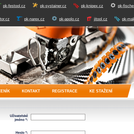
pk-festool.cz
pk-systainer.cz
pk-knipex.cz
pk-fische
tor.cz
pk-narex.cz
pk-apolo.cz
jitool.cz
pk-mak
CENÍK
KONTAKT
REGISTRACE
KE STAŽENÍ
Uživatelské
jméno *:
Heslo *: