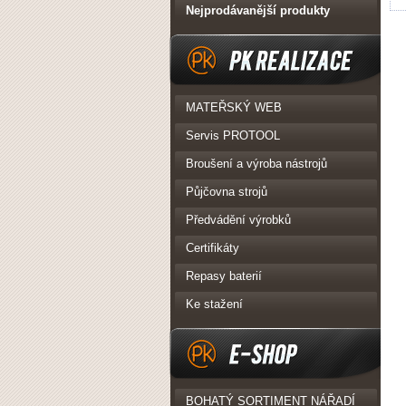
Nejprodávanější produkty
PK Realizace
MATEŘSKÝ WEB
Servis PROTOOL
Broušení a výroba nástrojů
Půjčovna strojů
Předvádění výrobků
Certifikáty
Repasy baterií
Ke stažení
eshop
BOHATÝ SORTIMENT NÁŘADÍ