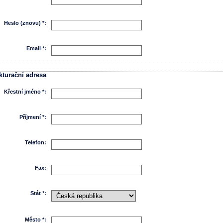
Heslo (znovu) *:
Email *:
kturační adresa
Křestní jméno *:
Příjmení *:
Telefon:
Fax:
Stát *:
Město *: