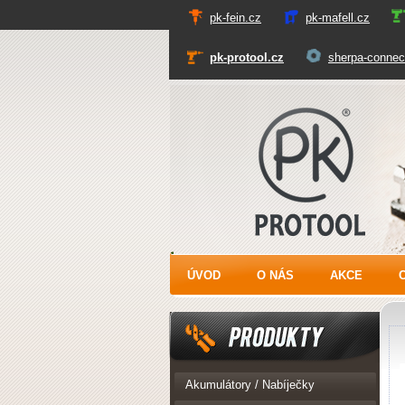
pk-fein.cz
pk-mafell.cz
pk-protool.cz
sherpa-connec
PK Protool
ÚVOD
O NÁS
AKCE
Produkty
Akumulátory / Nabíječky