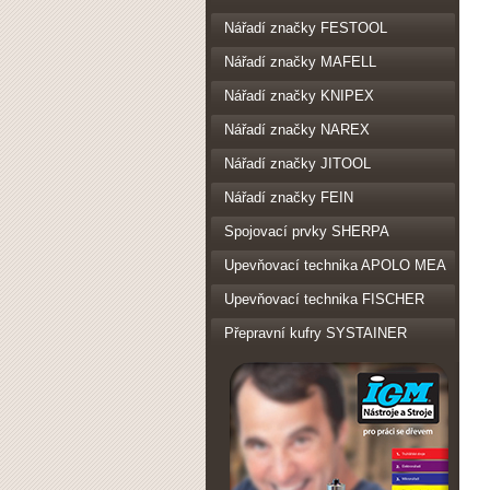
Nářadí značky FESTOOL
Nářadí značky MAFELL
Nářadí značky KNIPEX
Nářadí značky NAREX
Nářadí značky JITOOL
Nářadí značky FEIN
Spojovací prvky SHERPA
Upevňovací technika APOLO MEA
Upevňovací technika FISCHER
Přepravní kufry SYSTAINER