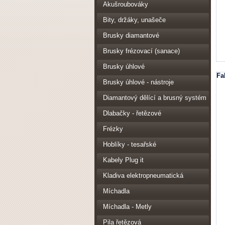
Akušroubováky
Bity, držáky, unašeče
Brusky diamantové
Brusky frézovací (sanace)
Brusky úhlové
Fa
Brusky úhlové - nástroje
Diamantový dělící a brusný systém
Dlabačky - řetězové
Frézky
Hoblíky - tesařské
Kabely Plug it
Kladiva elektropneumatická
Míchadla
Míchadla - Metly
Pila řetězová