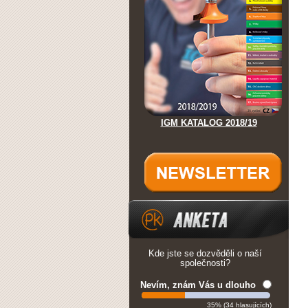
IGM KATALOG 2018/19
Kde jste se dozvěděli o naší
společnosti?
Nevím, znám Vás u dlouho
35% (34 hlasujících)