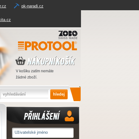
r.cz
pk-naradi.cz
ita.cz
V košíku zatím nemáte
žádné zboží.
Přihlášení