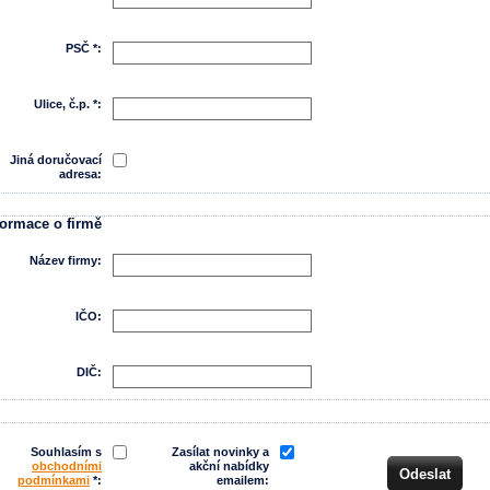
PSČ *:
Ulice, č.p. *:
Jiná doručovací
adresa:
formace o firmě
Název firmy:
IČO:
DIČ:
Souhlasím s
Zasílat novinky a
obchodními
akční nabídky
podmínkami
*:
emailem: