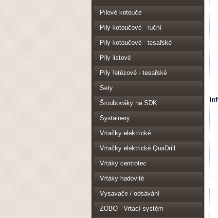
Pilové kotouče
Pily kotoučové - ruční
Pily kotoučové - tesařské
Pily listové
Pily řetězové - tesařské
Sety
In
Šroubováky na SDK
Systainery
Vrtačky elektrické
Vrtačky elektrické QuaDrill
Vrtáky centrotec
Vrtáky hadovité
Vysavače / odsávání
ZOBO - Vrtací systém